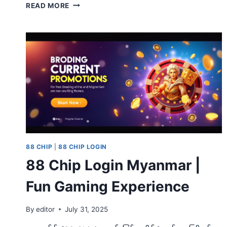
SLOT
READ MORE
MYANMAR
ONLINE
GAME
|
အဆင်ပြေ
နိုင်
စေ
မှု
88 CHIP
|
88 CHIP LOGIN
88 Chip Login Myanmar |
Fun Gaming Experience
By
editor
July 31, 2025