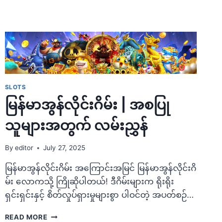
APK
DOWNLOAD
MYANMAR
|
WIN
BIG
TODAY
SLOTS
မြန်မာအွန်လိုင်းဂိမ်း | အစပြု
သူများအတွက် လမ်းညွှန်
By
editor
July 27, 2025
မြန်မာအွန်လိုင်းဂိမ်း အကြောင်းအမြင် မြန်မာအွန်လိုင်းဂိ
မ်း လောကသို့ ကြိုဆိုပါတယ်! ဒီဂိမ်းများက ရိုးရိုး
ရှင်းရှင်းနှင့် စိတ်လှုပ်ရှားမှုများစွာ ပါဝင်တဲ့ အပတ်စဉ်…
မြန်
READ MORE