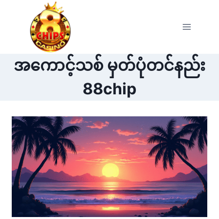
Skip
to
content
အကောင့်သစ် မှတ်ပုံတင်နည်း
88chip