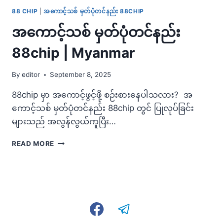
88 CHIP
|
အကောင့်သစ် မှတ်ပုံတင်နည်း 88CHIP
အကောင့်သစ် မှတ်ပုံတင်နည်း
88chip | Myanmar
By
editor
September 8, 2025
88chip မှာ အကောင့်ဖွင့်ဖို့ စဉ်းစားနေပါသလား? အ
ကောင့်သစ် မှတ်ပုံတင်နည်း 88chip တွင် ပြုလုပ်ခြင်း
များသည် အလွန်လွယ်ကူပြီး…
အ
READ MORE
ကော
င့်
သစ်
မှတ်ပုံတင်
နည်း
88CHIP
|